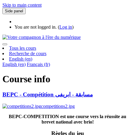
Skip to main content
Side panel
You are not logged in. (
Log in
)
Tous les cours
Recherche de cours
English ‎(en)‎
English ‎(en)‎
Français ‎(fr)‎
Course info
BEPC - Compétition مسابقة - ابريفى
competitions2.jpg
BEPC-COMPETITION est une course vers la réussite au
brevet national avec brio!
Règles du jeu