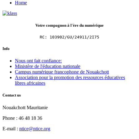
Home
Votre compagnon à l'ère du numérique
RC: 103902/GU/24911/2I75
Info
Nous ont fait confiance:
Ministère de l'éducation nationale
Campus numérique francophone de Nouakchott
Association pour la promotion des ressources éducatives
libres africaines
Contact us
Nouakchott Mauritanie
Phone : 46 48 18 36
E-mail :
ntice@ntice.org