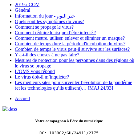
2019-nCOV
Général
Information du jour - خبر اليوم
Quels sont les symptômes du virus?
Comment se propage le virus?
Comment réduire le risque d’être infecté ?
Comment mettre, utiliser, enlever et éliminer un masque?
Combien de temps dure la période d'incubation du virus?
Combien de temps le virus peut-il survivre sur les surfaces?
Y a-t-il des choses à ne pas faire?
Mesures de protection pour les personnes dans des régions où
le virus se propage
L'OMS vous répond
Le virus doit-il m’inquiéter?
Les meilleurs sites pour surveiller l’évolution de la pandémie
(et les technologies qu’ils utilisent)… [MAJ 24/03]
Accueil
Votre compagnon à l'ère du numérique
RC: 103902/GU/24911/2I75