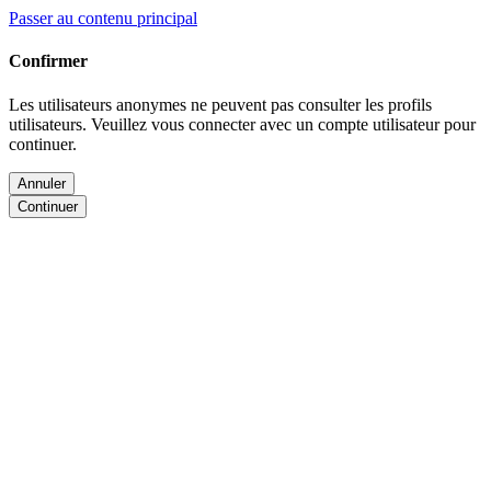
Passer au contenu principal
Confirmer
Les utilisateurs anonymes ne peuvent pas consulter les profils
utilisateurs. Veuillez vous connecter avec un compte utilisateur pour
continuer.
Annuler
Continuer