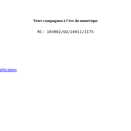
Votre compagnon à l'ère du numérique
RC: 103902/GU/24911/2I75
africaines