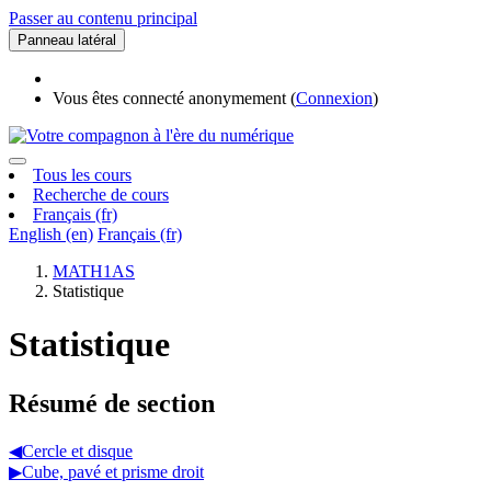
Passer au contenu principal
Panneau latéral
Vous êtes connecté anonymement (
Connexion
)
Tous les cours
Recherche de cours
Français ‎(fr)‎
English ‎(en)‎
Français ‎(fr)‎
MATH1AS
Statistique
Statistique
Résumé de section
◀︎
Cercle et disque
▶︎
Cube, pavé et prisme droit