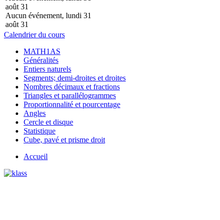
août
31
Aucun événement, lundi 31
août
31
Calendrier du cours
MATH1AS
Généralités
Entiers naturels
Segments; demi-droites et droites
Nombres décimaux et fractions
Triangles et parallélogrammes
Proportionnalité et pourcentage
Angles
Cercle et disque
Statistique
Cube, pavé et prisme droit
Accueil