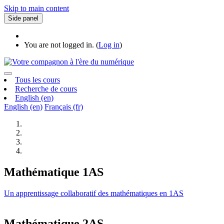
Skip to main content
Side panel
You are not logged in. (
Log in
)
Tous les cours
Recherche de cours
English ‎(en)‎
English ‎(en)‎
Français ‎(fr)‎
Mathématique 1AS
Un apprentissage collaboratif des mathématiques en 1AS
Mathématique 2AS