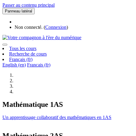
Passer au contenu principal
Panneau latéral
Non connecté. (
Connexion
)
Tous les cours
Recherche de cours
Français ‎(fr)‎
English ‎(en)‎
Français ‎(fr)‎
Mathématique 1AS
Un apprentissage collaboratif des mathématiques en 1AS
Mathématique 2AS